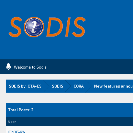
Welcome to Sodis!
SODIS by IOTA-ES
SODIS
CORA
New features anno
Total Posts: 2
User
mkretlow